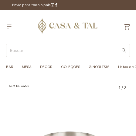
Envio para todo o país
BAR
MESA
DECOR
COLEÇÕES
GINORI 1735
Listas de
SEM ESTOQUE
1
/
3