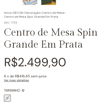
Início
>
DECOR
>
Decoração
>
Centro de Mesa
>
Centro de Mesa Spin Grande Em Prata
SKU:
7739
Centro de Mesa Spin
Grande Em Prata
R$2.499,90
6
x de
R$416,65
sem juros
Ver mais detalhes
TAMANHO:
U
U