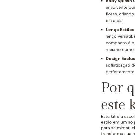
Body Splash C
envolvente qu
flores, criand
dia a dia.
Lenço Estilo
lenço versátil
compacto é pe
mesmo como a
Design Exclus
sofisticação 
perfeitamente
Por q
este k
Este kit é a esco
estilo em um só 
para se mimar, e
transforma sua r