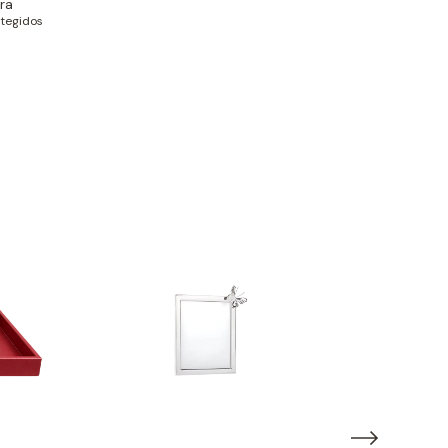
ra
tegidos