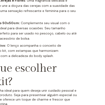
erejas e Flores:
Uma fragrância delicada e
e une a doçura das cerejas com a suavidade das
o uma sensação refrescante e feminina para o seu
so 50x50cm:
Complemente seu visual com o
, ideal para diversas ocasiões. Seu tamanho
rfeito para ser usado no pescoço, cabelo ou até
cessório de bolsa.
ivo:
O lenço acompanha o conceito de
do kit, com estampas que harmonizam
 com a delicadeza do body splash.
ue escolher
it?
lha ideal para quem deseja unir cuidado pessoal e
produto. Seja para presentear alguém especial ou
le oferece um toque de charme e frescor que
otina.