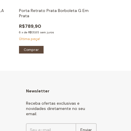
LA
Porta Retrato Prata Borboleta G Em
Porta Retrato 
Prata
Prata
R$789,90
R$689,90
6
x
de
R$131,65
sem juros
6
x
de
R$114,98
sem j
Última peça!
Última peça!
Comprar
Comprar
Newsletter
Receba ofertas exclusivas e
novidades diretamente no seu
email.