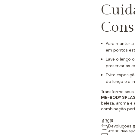
Cuid
Cons
Para manter a 
em pontos est
Lave o lenço 
preservar as c
Evite exposiçã
do lenço e a i
Transforme seu
ME-BODY SPLASH
beleza, aroma e e
combinação perfe
Devoluções g
Até 30 dias ap