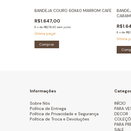
boleta P Em
BANDEJA COURO 60X40 MARROM CAFE
BANDE
CARAM
R$1.647,00
R$1.6
6
x
de
R$274,50
sem juros
6
x
de
R$2
Última peça!
Última p
Comprar
Comp
Informações
Categor
Sobre Nós
INÍCIO
Política de Entrega
PARA VE
Política de Privacidade e Segurança
DECOR
Política de Troca e Devoluções
COLEÇÕ
PARA PR
SALE