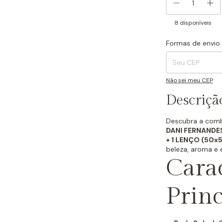
8
disponíveis
Formas de envio
Entregas para o CEP
Não sei meu CEP
Descriçã
Descubra a combi
DANI FERNANDE
+ 1 LENÇO (50
beleza, aroma e 
Carac
Princ