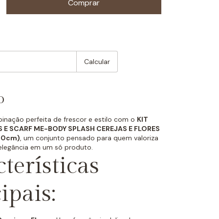
:
Mudar CEP
Calcular
o
nação perfeita de frescor e estilo com o
KIT
S E SCARF ME-BODY SPLASH CEREJAS E FLORES
x50cm)
, um conjunto pensado para quem valoriza
elegância em um só produto.
terísticas
ipais: