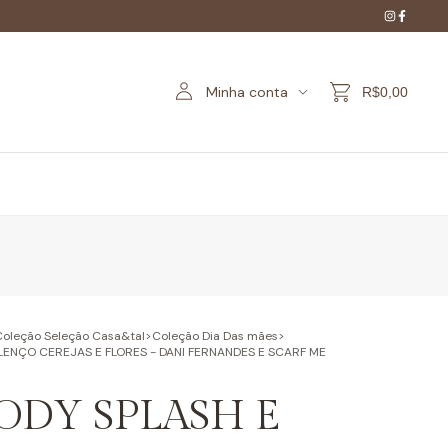
Minha conta
R$0,00
Coleção Seleção Casa&tal
>
Coleção Dia Das mães
>
 LENÇO CEREJAS E FLORES - DANI FERNANDES E SCARF ME
BODY SPLASH E