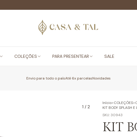
COLEÇÕES
PARA PRESENTEAR
SALE
Envio para todo o país
Até 6x parcelas
Novidades
Início
>
COLEÇÕES
>
1
/
2
KIT BODY SPLASH E
SKU:
30943
KIT 