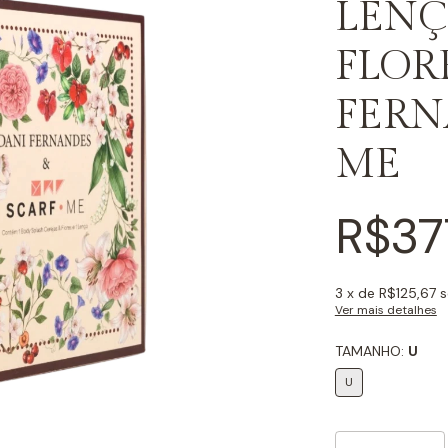
LENÇ
FLORE
FERN
ME
R$37
3
x de
R$125,67
s
Ver mais detalhes
TAMANHO:
U
U