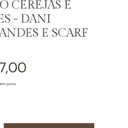
O CEREJAS E
S - DANI
ANDES E SCARF
7,00
em juros