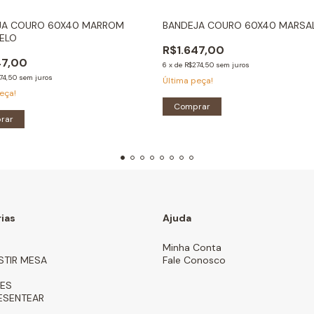
JA COURO 60X40 MARROM
BANDEJA COURO 60X40 MARSA
ELO
R$1.647,00
47,00
6
x
de
R$274,50
sem juros
74,50
sem juros
Última peça!
eça!
Comprar
rar
ias
Ajuda
Minha Conta
STIR MESA
Fale Conosco
ES
ESENTEAR