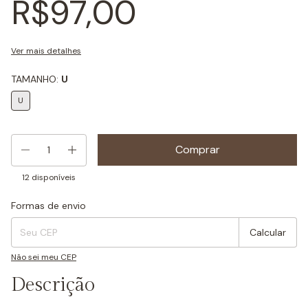
R$97,00
Ver mais detalhes
TAMANHO:
U
U
12
disponíveis
Formas de envio
Entregas para o CEP:
Mudar CEP
Calcular
Não sei meu CEP
Descrição