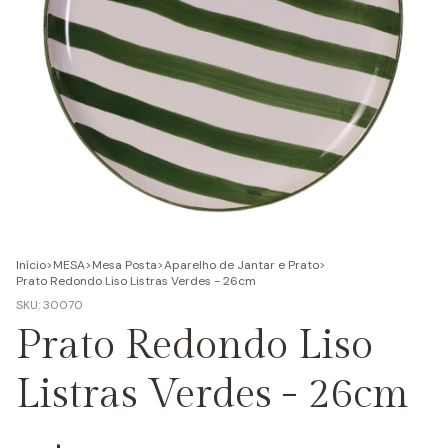
Início
>
MESA
>
Mesa Posta
>
Aparelho de Jantar e Prato
>
Prato Redondo Liso Listras Verdes - 26cm
SKU:
30070
Prato Redondo Liso
Listras Verdes - 26cm