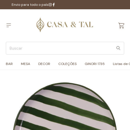
Envio para todo o país
BAR
MESA
DECOR
COLEÇÕES
GINORI 1735
Listas de