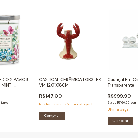
DIO 2 PAVIOS
CASTICAL CERÂMICA LOBSTER
Castiçal Em Cri
 MINT-
VM 12X11X18CM
Transparente
R$147,00
R$999,90
 juros
6
x
de
R$166,65
sem 
Restam apenas
2
em estoque!
Última peça!
Comprar
Comprar