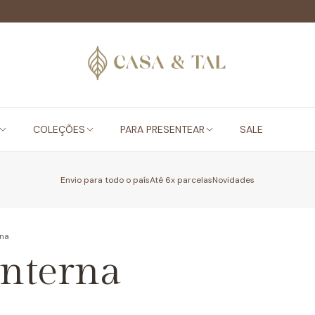
COLEÇÕES
PARA PRESENTEAR
SALE
Envio para todo o país
Até 6x parcelas
Novidades
rna
anterna