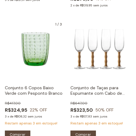
2
x
de
R$139,95
sem juros
1
/
3
Conjunto 6 Copos Baixo
Conjunto de Taças para
Verde com Pesponto Branco
Espumante com Cabo de
Madeira 205 ml 6 peças-
R$417,00
R$647,00
30x20cm
R$324,95
R$323,50
22
% OFF
50
% OFF
3
x
de
R$108,32
sem juros
3
x
de
R$107,83
sem juros
Restam apenas
3
em estoque!
Restam apenas
3
em estoque!
Comprar
Comprar