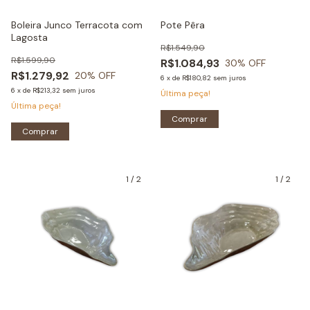
Boleira Junco Terracota com
Pote Pêra
Lagosta
R$1.549,90
R$1.599,90
R$1.084,93
30
% OFF
R$1.279,92
20
% OFF
6
x
de
R$180,82
sem juros
6
x
de
R$213,32
sem juros
Última peça!
Última peça!
Comprar
Comprar
1
/
2
1
/
2