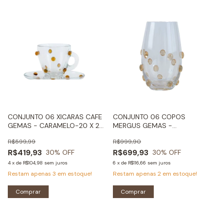
CONJUNTO 06 XICARAS CAFE
CONJUNTO 06 COPOS
GEMAS - CARAMELO-20 X 20
MERGUS GEMAS -
CM
CARAMELO-20 X 20 CM
R$599,99
R$999,90
R$419,93
R$699,93
30
% OFF
30
% OFF
4
x
de
R$104,98
sem juros
6
x
de
R$116,66
sem juros
Restam apenas
3
em estoque!
Restam apenas
2
em estoque!
Comprar
Comprar