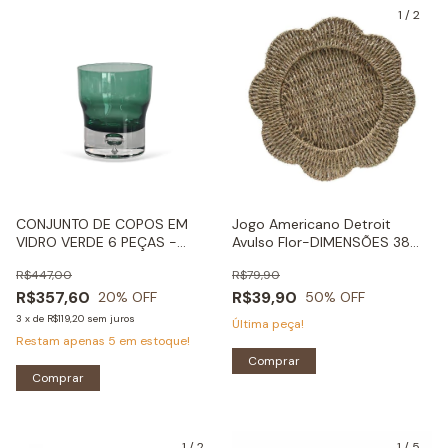
1
/
2
CONJUNTO DE COPOS EM
Jogo Americano Detroit
VIDRO VERDE 6 PEÇAS -
Avulso Flor-DIMENSÕES 38
400ML-20 X 20 CM
CM
R$447,00
R$79,90
R$357,60
R$39,90
20
% OFF
50
% OFF
3
x
de
R$119,20
sem juros
Última peça!
Restam apenas
5
em estoque!
Comprar
Comprar
1
/
2
1
/
5