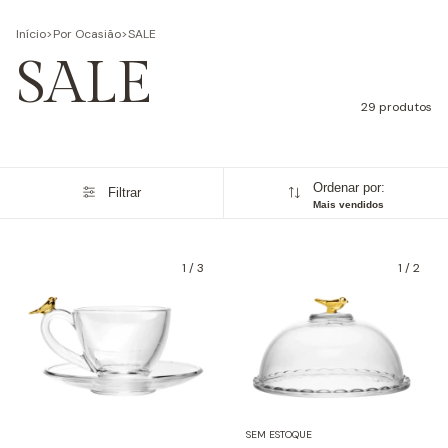
Início
>
Por Ocasião
>
SALE
SALE
29 produtos
Ordenar por:
Filtrar
Mais vendidos
1
/
3
1
/
2
SEM ESTOQUE