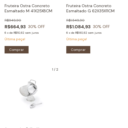
Fruteira Ostra Concreto
Fruteira Ostra Concreto
Esmaltado M 41X25X8CM
Esmaltado G 62X35X11CM
R$949,90
R$1.549,90
R$664,93
R$1.084,93
30
% OFF
30
% OFF
6
x
de
R$110,82
sem juros
6
x
de
R$180,82
sem juros
Última peça!
Última peça!
Comprar
Comprar
1
/
2