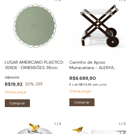
LUGAR AMERICANO PLASTICO
Carrinho de Apoio
VERDE -DIMENSÕES 38cm
Muiracatiara - ALENYA,
DIMENSÕES 61 X 86 CM
R$24,90
R$6.689,90
R$19,92
20
% OFF
6
x
de
R$1.114,98
sem juros
Última peça!
Última peça!
Comprar
Comprar
1
/
3
1
/
3