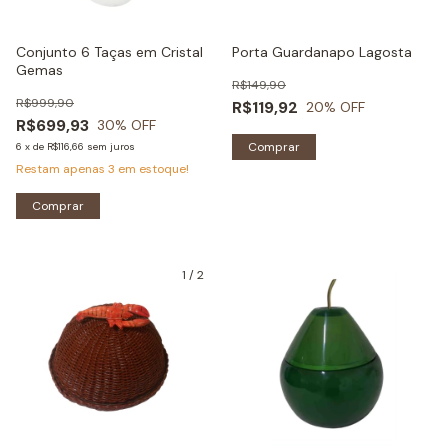
Conjunto 6 Taças em Cristal
Porta Guardanapo Lagosta
Gemas
R$149,90
R$999,90
R$119,92
20
% OFF
R$699,93
30
% OFF
Comprar
6
x
de
R$116,66
sem juros
Restam apenas
3
em estoque!
Comprar
1
/
2