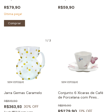
R$79,90
R$59,90
Última peça!
Comprar
1
/
3
SEM ESTOQUE
SEM ESTOQUE
Jarra Gemas Caramelo
Conjunto 6 Xícaras de Café
de Porcelana com Pires
R$519,90
Borboletas
R$319,90
R$363,93
30
% OFF
R$279,90
13
% OFF
3
x
de
R$121,31
sem juros