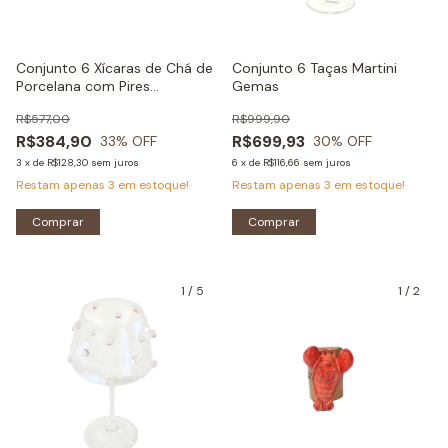
Conjunto 6 Xícaras de Chá de
Conjunto 6 Taças Martini
Porcelana com Pires
Gemas
Borboletas
R$577,00
R$999,90
R$384,90
R$699,93
33
% OFF
30
% OFF
3
x
de
R$128,30
sem juros
6
x
de
R$116,66
sem juros
Restam apenas
3
em estoque!
Restam apenas
3
em estoque!
Comprar
Comprar
1
/
5
1
/
2