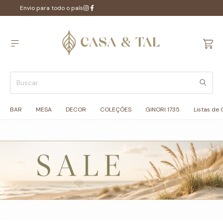
Envio para todo o país
BAR
MESA
DECOR
COLEÇÕES
GINORI 1735
Listas de