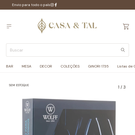
Envio para todo o país
BAR
MESA
DECOR
COLEÇÕES
GINORI 1735
Listas de
SEM ESTOQUE
1
/
3