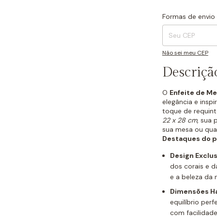
Formas de envio
Entregas para o CEP
Não sei meu CEP
Descriçã
O
Enfeite de Me
elegância e insp
toque de requin
22 x 28 cm
, sua 
sua mesa ou qual
Destaques do p
Design Exclus
dos corais e d
e a beleza da
Dimensões H
equilíbrio per
com facilidade