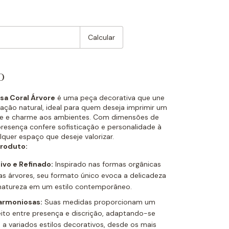
:
Mudar CEP
Calcular
o
sa Coral Árvore
é uma peça decorativa que une
iração natural, ideal para quem deseja imprimir um
te e charme aos ambientes. Com dimensões de
presença confere sofisticação e personalidade à
quer espaço que deseje valorizar.
roduto:
ivo e Refinado:
Inspirado nas formas orgânicas
as árvores, seu formato único evoca a delicadeza
 natureza em um estilo contemporâneo.
armoniosas:
Suas medidas proporcionam um
feito entre presença e discrição, adaptando-se
 a variados estilos decorativos, desde os mais