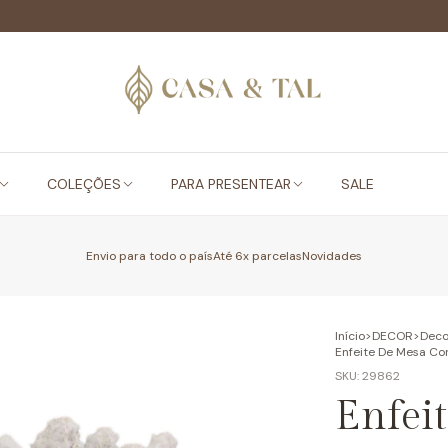
COLEÇÕES
PARA PRESENTEAR
SALE
Envio para todo o país
Até 6x parcelas
Novidades
Início
>
DECOR
>
Deco
Enfeite De Mesa Co
SKU:
29862
Enfei