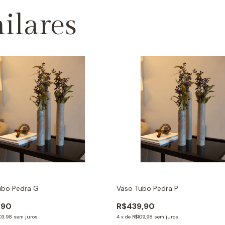
ilares
ubo Pedra G
Vaso Tubo Pedra P
,90
R$439,90
03,98
sem juros
4
x
de
R$109,98
sem juros