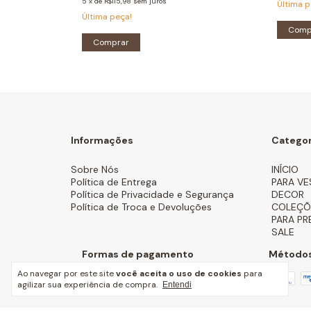
5
x
de
R$115,98
sem juros
Última p
Última peça!
Comp
Comprar
Informações
Categor
Sobre Nós
INÍCIO
Política de Entrega
PARA VE
Política de Privacidade e Segurança
DECOR
Política de Troca e Devoluções
COLEÇÕ
PARA PR
SALE
Formas de pagamento
Métodos
Ao navegar por este site
você aceita o uso de cookies
para
agilizar sua experiência de compra.
Entendi