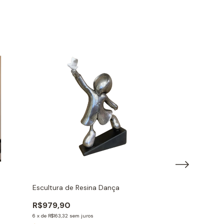
Escultura de Resina Dança
Vaso Tubo Ped
R$979,90
R$479,90
6
x
de
R$163,32
sem juros
4
x
de
R$119,98
sem j