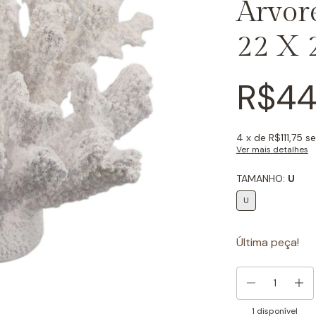
Arvo
22 X 
R$44
4
x de
R$111,75
se
Ver mais detalhes
TAMANHO:
U
U
Última peça!
1
disponível