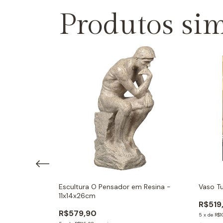
Produtos sim
Resina -
Escultura O Pensador em Resina -
Vaso T
11x14x26cm
R$519
R$579,90
5
x
de
R$1