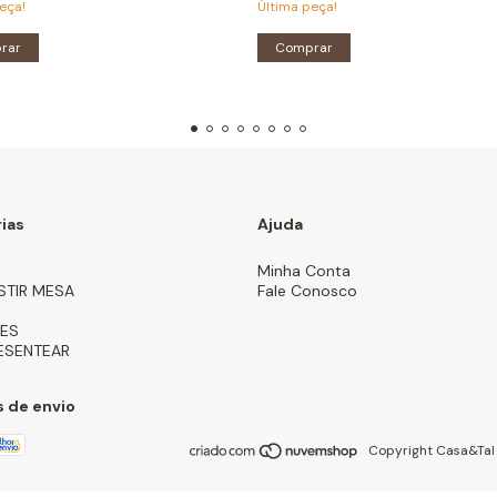
eça!
Última peça!
rar
Comprar
ias
Ajuda
Minha Conta
STIR MESA
Fale Conosco
ES
ESENTEAR
 de envio
Copyright Casa&Tal