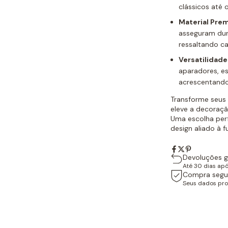
clássicos até
Material Pre
asseguram dur
ressaltando ca
Versatilidade
aparadores, e
acrescentando 
Transforme seu
eleve a decoraç
Uma escolha perf
design aliado à f
Devoluções g
Até 30 dias ap
Compra segu
Seus dados pro