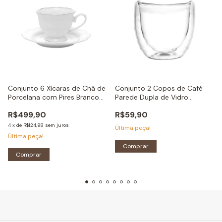
Conjunto 6 Xícaras de Chá de
Conjunto 2 Copos de Café
Porcelana com Pires Branco
Parede Dupla de Vidro
com Fio Prata Maldivas -
Borossilicat - 80ml
R$499,90
R$59,90
180ml
4
x
de
R$124,98
sem juros
Última peça!
Última peça!
Comprar
Comprar