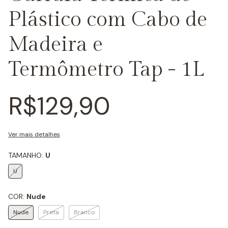
Plástico com Cabo de
Madeira e
Termômetro Tap - 1L
R$129,90
Ver mais detalhes
TAMANHO:
U
U
COR:
Nude
Nude
Preta
Branco