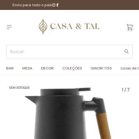
Envio para todo o país
BAR
MESA
DECOR
COLEÇÕES
GINORI 1735
Listas de
SEM ESTOQUE
1
/
7