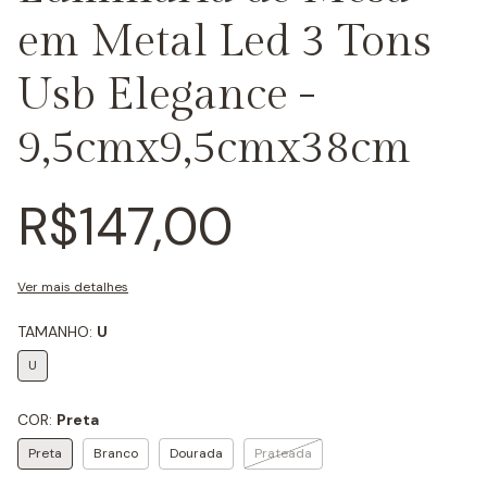
em Metal Led 3 Tons
Usb Elegance -
9,5cmx9,5cmx38cm
R$147,00
Ver mais detalhes
TAMANHO:
U
U
COR:
Preta
Preta
Branco
Dourada
Prateada