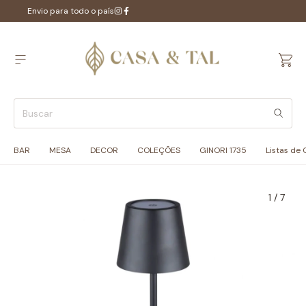
Envio para todo o país
BAR
MESA
DECOR
COLEÇÕES
GINORI 1735
Listas de
1
/
7