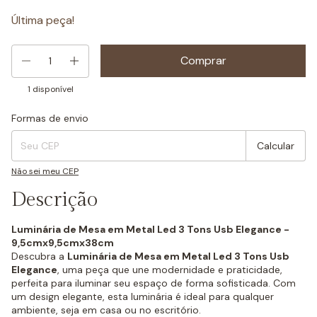
Última peça!
1
disponível
Formas de envio
Entregas para o CEP:
Mudar CEP
Calcular
Não sei meu CEP
Descrição
Luminária de Mesa em Metal Led 3 Tons Usb Elegance -
9,5cmx9,5cmx38cm
Descubra a
Luminária de Mesa em Metal Led 3 Tons Usb
Elegance
, uma peça que une modernidade e praticidade,
perfeita para iluminar seu espaço de forma sofisticada. Com
um design elegante, esta luminária é ideal para qualquer
ambiente, seja em casa ou no escritório.