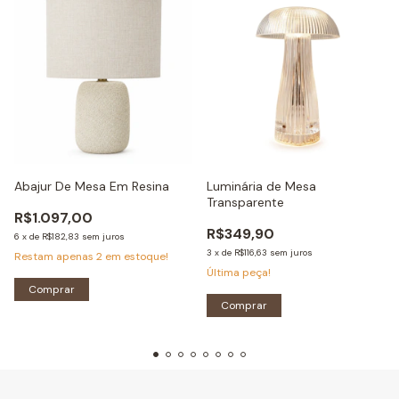
Abajur De Mesa Em Resina
Luminária de Mesa
Transparente
R$1.097,00
R$349,90
6
x
de
R$182,83
sem juros
3
x
de
R$116,63
sem juros
Restam apenas
2
em estoque!
Última peça!
Comprar
Comprar