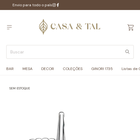
Envio para todo o país
BAR
MESA
DECOR
COLEÇÕES
GINORI 1735
Listas de
SEM ESTOQUE