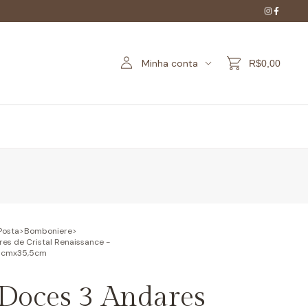
Minha conta
R$0,00
Posta
>
Bomboniere
>
es de Cristal Renaissance -
,5cmx35,5cm
 Doces 3 Andares