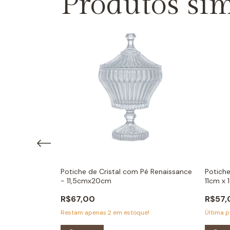
Produtos sim
ssance -
Potiche de Cristal com Pé Renaissance
Potich
- 11,5cmx20cm
11cm x
R$67,00
R$57,
Restam apenas
2
em estoque!
Última p