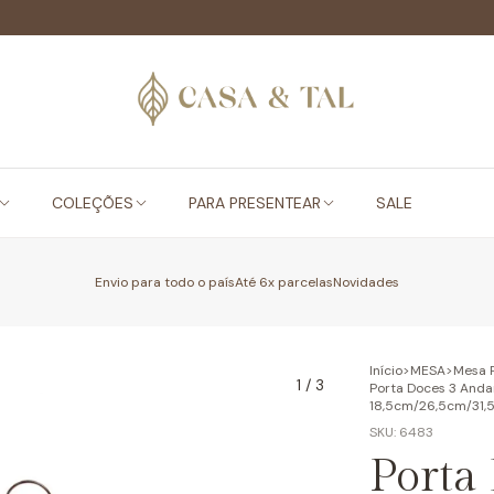
COLEÇÕES
PARA PRESENTEAR
SALE
Envio para todo o país
Até 6x parcelas
Novidades
Início
>
MESA
>
Mesa 
1
/
3
Porta Doces 3 Andar
18,5cm/26,5cm/31
SKU:
6483
Porta