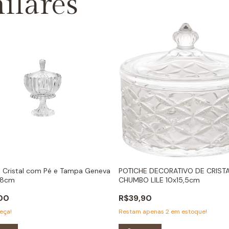
ilares
e Cristal com Pé e Tampa Geneva
POTICHE DECORATIVO DE CRIST
 18cm
CHUMBO LILE 10x15,5cm
00
R$39,90
eça!
Restam apenas
2
em estoque!