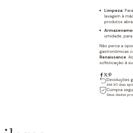
Limpeza:
Para
lavagem à mão
produtos abras
Armazename
umidade, para 
Não perca a opor
gastronômicas 
Renaissance
. A
sofisticação à s
Devoluções g
Até 30 dias ap
Compra segu
Seus dados pro