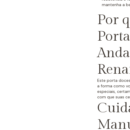
mantenha a be
Por q
Porta
Andar
Rena
Este porta doces
a forma como vo
especiais, certa
com que suas ce
Cuid
Manu