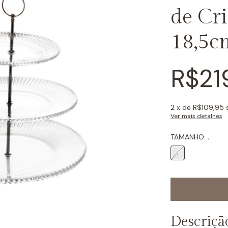
de Cri
18,5c
R$21
2
x de
R$109,95
Ver mais detalhes
TAMANHO:
.
.
Descriçã