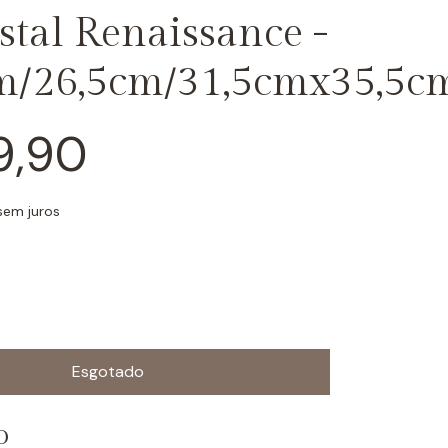
stal Renaissance -
m/26,5cm/31,5cmx35,5c
9,90
sem juros
o