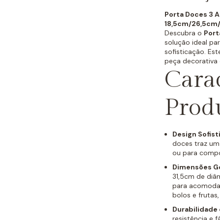
Porta Doces 3 A
18,5cm/26,5cm
Descubra o
Port
solução ideal pa
sofisticação. Es
peça decorativa 
Carac
Prod
Design Sofist
doces traz um 
ou para compo
Dimensões G
31,5cm de diâm
para acomodar
bolos e frutas
Durabilidade
resistência e 