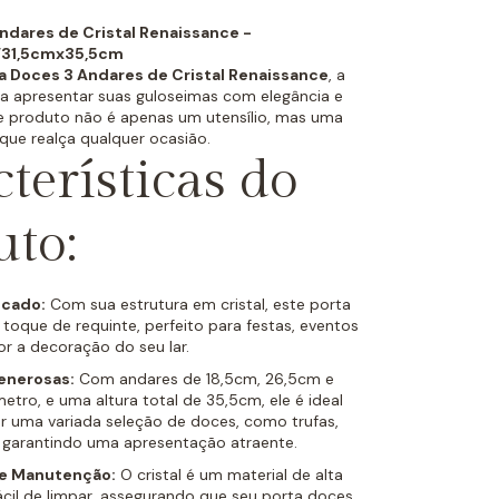
ndares de Cristal Renaissance -
/31,5cmx35,5cm
a Doces 3 Andares de Cristal Renaissance
, a
ra apresentar suas guloseimas com elegância e
te produto não é apenas um utensílio, mas uma
que realça qualquer ocasião.
terísticas do
uto:
icado:
Com sua estrutura em cristal, este porta
toque de requinte, perfeito para festas, eventos
r a decoração do seu lar.
enerosas:
Com andares de 18,5cm, 26,5cm e
etro, e uma altura total de 35,5cm, ele é ideal
 uma variada seleção de doces, como trufas,
, garantindo uma apresentação atraente.
 e Manutenção:
O cristal é um material de alta
fácil de limpar, assegurando que seu porta doces