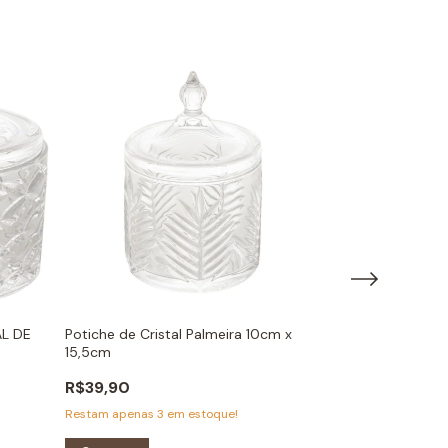
AL DE
Potiche de Cristal Palmeira 10cm x
Potiche de Cri
15,5cm
- 17,5cmx28,5
R$39,90
R$157,00
Restam apenas
3
em estoque!
Restam apenas
3