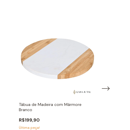
Tábua de Madeira com Mármore
Petisqueira Cou
Branco
R$207,00
R$199,90
2
x
de
R$103,50
sem j
Restam apenas
2
Última peça!