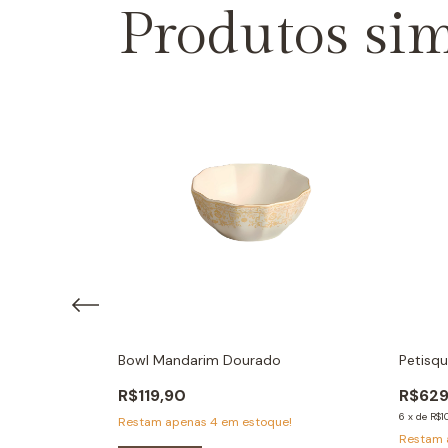
Produtos sim
ca Comprida
Bowl Mandarim Dourado
Petisqu
R$119,90
R$629
6
x
de
R$1
Restam apenas
4
em estoque!
Restam