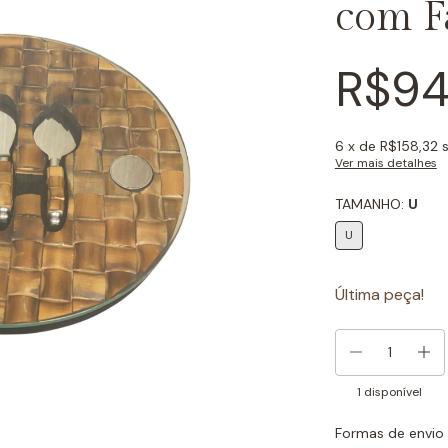
com F
R$94
6
x de
R$158,32
Ver mais detalhes
TAMANHO:
U
U
Última peça!
1
disponível
Formas de envio
Entregas para o CEP