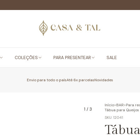
COLEÇÕES
PARA PRESENTEAR
SALE
Envio para todo o país
Até 6x parcelas
Novidades
Início
>
BAR
>
Para re
1
/
3
Tábua para Queijos
SKU:
12041
Tábua