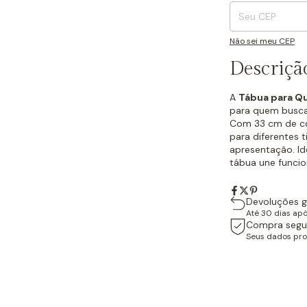
Não sei meu CEP
Descriçã
A
Tábua para Qu
para quem busca 
Com 33 cm de co
para diferentes t
apresentação. Id
tábua une funcio
Devoluções g
Até 30 dias ap
Compra segu
Seus dados pro