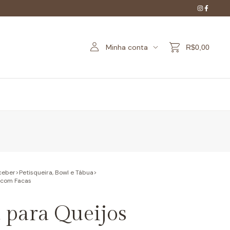
Minha conta
R$0,00
ceber
>
Petisqueira, Bowl e Tábua
>
 com Facas
 para Queijos