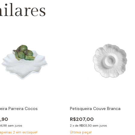
ilares
eira Parreira Cocos
Petisqueira Couve Branca
,90
R$207,00
04,98
sem juros
2
x
de
R$103,50
sem juros
 apenas
2
em estoque!
Última peça!