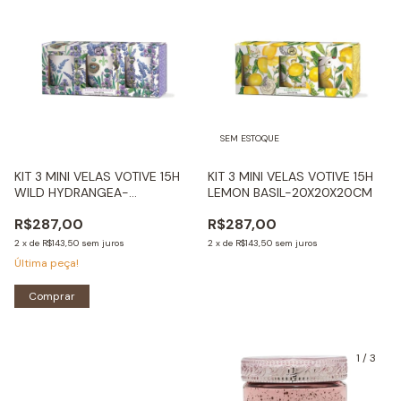
SEM ESTOQUE
KIT 3 MINI VELAS VOTIVE 15H
KIT 3 MINI VELAS VOTIVE 15H
WILD HYDRANGEA-
LEMON BASIL-20X20X20CM
20X20X20CM
R$287,00
R$287,00
2
x
de
R$143,50
sem juros
2
x
de
R$143,50
sem juros
Última peça!
Comprar
1
/
3