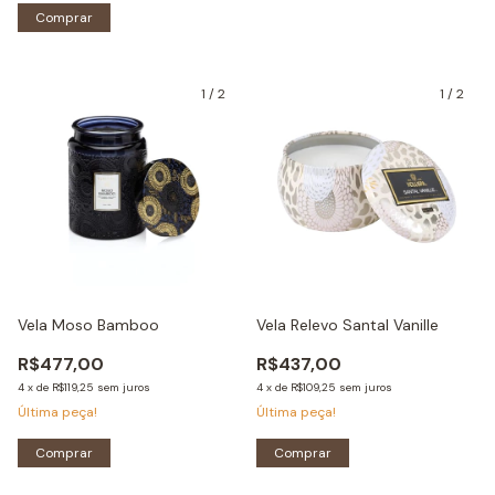
Comprar
1
/
2
1
/
2
Vela Moso Bamboo
Vela Relevo Santal Vanille
R$477,00
R$437,00
4
x
de
R$119,25
sem juros
4
x
de
R$109,25
sem juros
Última peça!
Última peça!
Comprar
Comprar