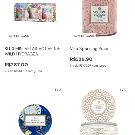
SEM ESTOQUE
SEM ESTOQUE
KIT 3 MINI VELAS VOTIVE 15H
Vela Sparkling Rose
WILD HYDRAGEA-
R$329,90
20X20X20CM
R$287,00
3
x
de
R$109,97
sem juros
2
x
de
R$143,50
sem juros
1
/
3
1
/
2