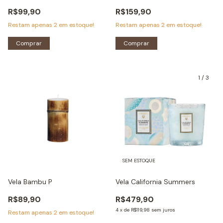
R$99,90
R$159,90
Restam apenas
2
em estoque!
Restam apenas
2
em estoque!
Comprar
Comprar
1
/
3
SEM ESTOQUE
Vela Bambu P
Vela California Summers
R$89,90
R$479,90
4
x
de
R$119,98
sem juros
Restam apenas
2
em estoque!